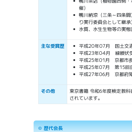
鴨川茶店（植物園西側・な
催）
鴨川納涼（三条～四条間）
り実行委員会として継承
水質、水生生物等の実態
主な受賞歴
平成20年07月 国土
平成23年04月 緑綬
平成25年01月 京都
平成25年07月 第15
平成27年06月 京都
その他
東京書籍 令和6年度検定教科
されています。
歴代会長