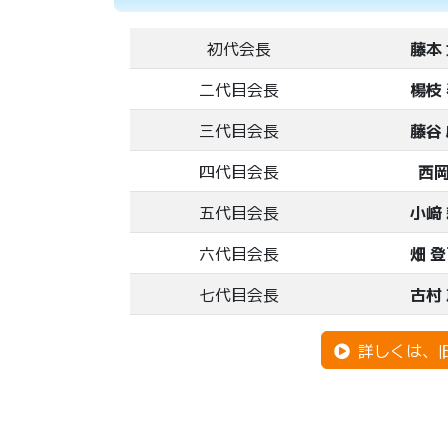
初代会長
藤本
二代目会長
楊枝
三代目会長
藤谷
四代目会長
西岡
五代目会長
小﨑
六代目会長
畑 
七代目会長
古村
詳しくは、