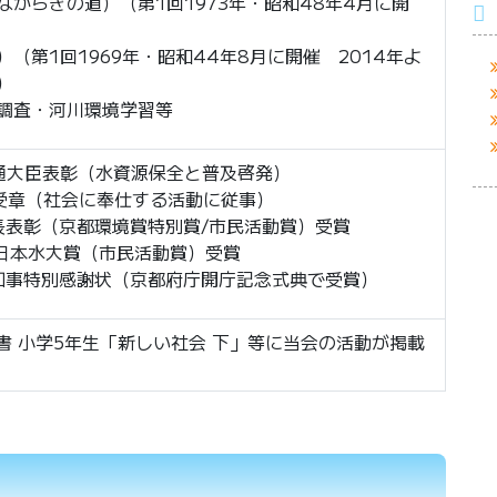
からぎの道）（第1回1973年・昭和48年4月に開
（第1回1969年・昭和44年8月に開催 2014年よ
）
調査・河川環境学習等
交通大臣表彰（水資源保全と普及啓発）
状受章（社会に奉仕する活動に従事）
市長表彰（京都環境賞特別賞/市民活動賞）受賞
回日本水大賞（市民活動賞）受賞
府知事特別感謝状（京都府庁開庁記念式典で受賞）
書 小学5年生「新しい社会 下」等に当会の活動が掲載