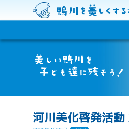
コンテンツへスキップ
メインナビゲーション
河川美化啓発活動