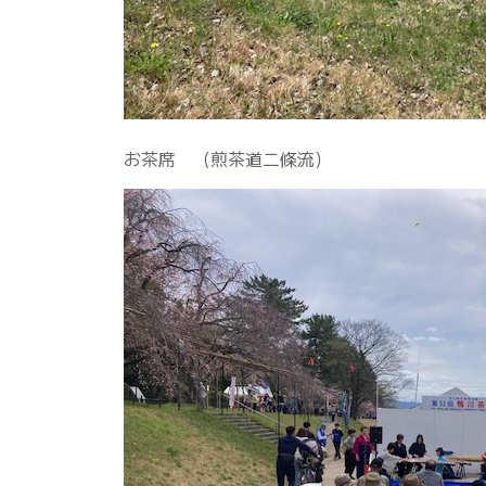
お茶席 （煎茶道二條流）