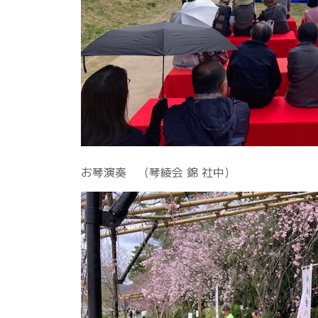
お琴演奏 （琴綾会 錦 社中）